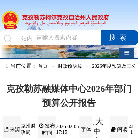
搜索
导航切换
当前位置：
首页
»
财政预决算
»
2026年度预算及三公经费
»
部
克孜勒苏融媒体中心2026年部门
预算公开报告
大
[
发布
克州财
2026-02-05
41
来源
字体
阅读
中
17:15
1
政局
时间
小
]