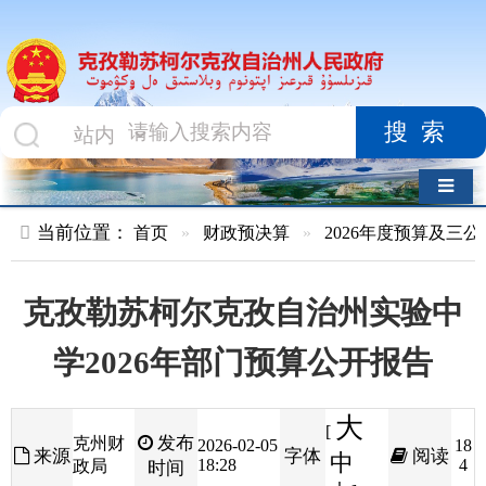
搜索
导航切换
当前位置：
首页
»
财政预决算
»
2026年度预算及三公经费
»
部
克孜勒苏柯尔克孜自治州实验中
学2026年部门预算公开报告
大
[
发布
克州财
2026-02-05
18
来源
字体
阅读
中
18:28
4
政局
时间
小
]