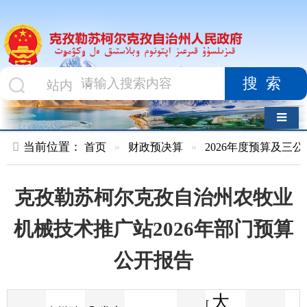
搜索
导航切换
当前位置：
首页
»
财政预决算
»
2026年度预算及三公经费
»
部
克孜勒苏柯尔克孜自治州农牧业
机械技术推广站2026年部门预算
公开报告
大
[
发布
克州财
2026-02-05
37
来源
字体
阅读
中
13:41
2
政局
时间
小
]