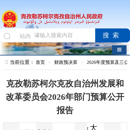
搜索
导航切换
当前位置：
首页
»
财政预决算
»
2026年度预算及三公经费
»
部
克孜勒苏柯尔克孜自治州发展和
改革委员会2026年部门预算公开
报告
大
[
发布
克州财
2026-02-05
60
来源
字体
阅读
中
12:28
8
政局
时间
小
]