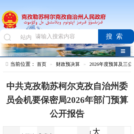
搜索
导航切换
当前位置：
首页
»
财政预决算
»
2026年度预算及三公经费
»
部
中共克孜勒苏柯尔克孜自治州委
员会机要保密局2026年部门预算
公开报告
大
[
发布
克州财
2026-02-05
59
来源
字体
阅读
中
18:01
1
政局
时间
小
]