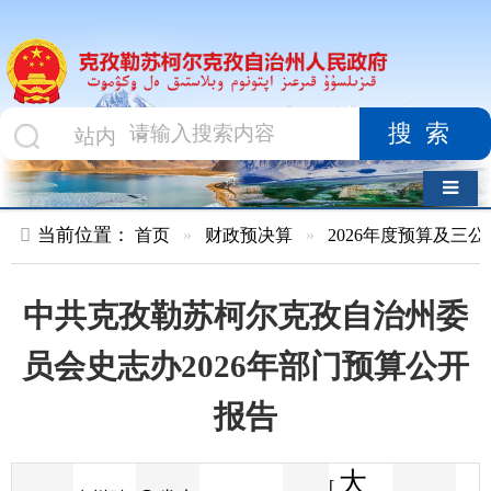
搜索
导航切换
当前位置：
首页
»
财政预决算
»
2026年度预算及三公经费
»
部
中共克孜勒苏柯尔克孜自治州委
员会史志办2026年部门预算公开
报告
大
[
发布
克州财
2026-02-05
38
来源
字体
阅读
中
18:10
0
政局
时间
小
]