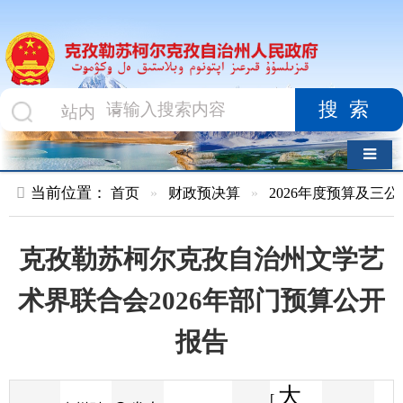
搜索
导航切换
当前位置：
首页
»
财政预决算
»
2026年度预算及三公经费
»
部
克孜勒苏柯尔克孜自治州文学艺
术界联合会2026年部门预算公开
报告
大
[
发布
克州财
2026-02-05
16
来源
字体
阅读
中
17:02
3
政局
时间
小
]