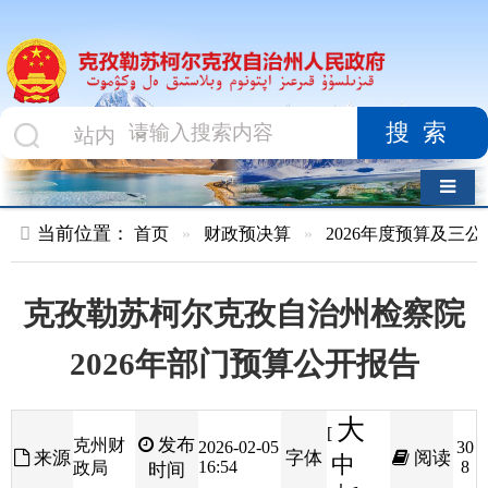
搜索
导航切换
当前位置：
首页
»
财政预决算
»
2026年度预算及三公经费
»
部
克孜勒苏柯尔克孜自治州检察院
2026年部门预算公开报告
大
[
发布
克州财
2026-02-05
30
来源
字体
阅读
中
16:54
8
政局
时间
小
]