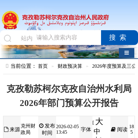
搜索
导航切换
当前位置：
首页
»
财政预决算
»
2026年度预算及三公经费
»
部
克孜勒苏柯尔克孜自治州水利局
2026年部门预算公开报告
大
[
发布
克州财
2026-02-05
18
来源
字体
阅读
中
13:45
5
政局
时间
小
]