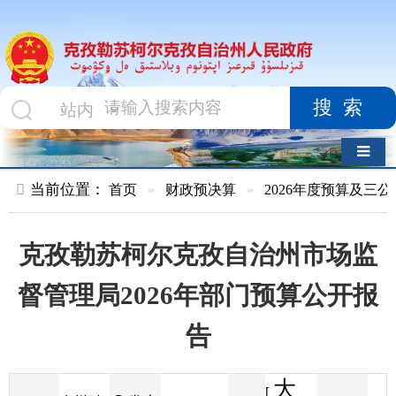
搜索
导航切换
当前位置：
首页
»
财政预决算
»
2026年度预算及三公经费
»
部
克孜勒苏柯尔克孜自治州市场监
督管理局2026年部门预算公开报
告
大
[
发布
克州财
2026-02-05
51
来源
字体
阅读
中
18:30
8
政局
时间
小
]