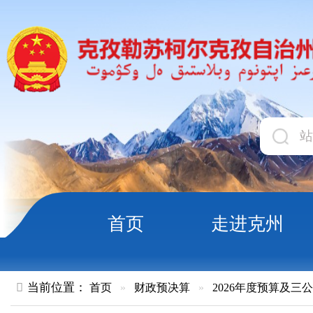
首页
走进克州
领导
当前位置：
首页
»
财政预决算
»
2026年度预算及三公经费
»
部
克孜勒苏柯尔克孜自