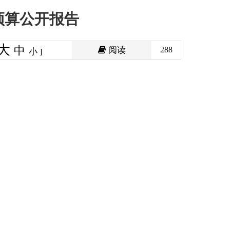
阅读
288
印本页
关闭窗口
政府
国家部委局