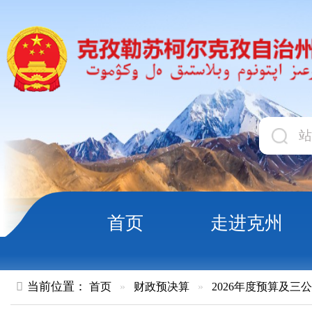
首页
走进克州
领导
当前位置：
首页
»
财政预决算
»
2026年度预算及三公经费
»
部
克孜勒苏柯尔克孜自