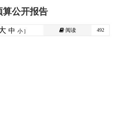
阅读
492
印本页
关闭窗口
政府
国家部委局