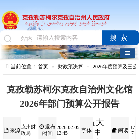
搜索
导航切换
当前位置：
首页
»
财政预决算
»
2026年度预算及三公经费
»
部
克孜勒苏柯尔克孜自治州文化馆
2026年部门预算公开报告
大
[
发布
克州财
2026-02-05
17
来源
字体
阅读
中
13:45
7
政局
时间
小
]