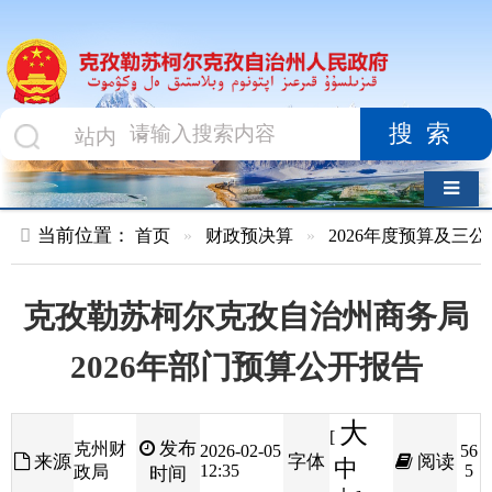
搜索
导航切换
当前位置：
首页
»
财政预决算
»
2026年度预算及三公经费
»
部
克孜勒苏柯尔克孜自治州商务局
2026年部门预算公开报告
大
[
发布
克州财
2026-02-05
56
来源
字体
阅读
中
12:35
5
政局
时间
小
]