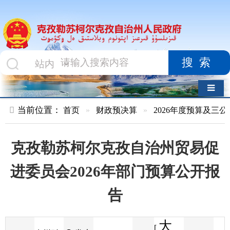
搜索
导航切换
当前位置：
首页
»
财政预决算
»
2026年度预算及三公经费
»
部
克孜勒苏柯尔克孜自治州贸易促
进委员会2026年部门预算公开报
告
大
[
发布
克州财
2026-02-05
37
来源
字体
阅读
中
18:17
6
政局
时间
小
]