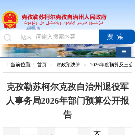
搜索
导航切换
当前位置：
首页
»
财政预决算
»
2026年度预算及三公经费
»
部
克孜勒苏柯尔克孜自治州退役军
人事务局2026年部门预算公开报
告
大
[
发布
克州财
2026-02-05
44
来源
字体
阅读
中
16:17
5
政局
时间
小
]