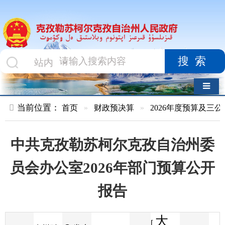
搜索
导航切换
当前位置：
首页
»
财政预决算
»
2026年度预算及三公经费
»
部
中共克孜勒苏柯尔克孜自治州委
员会办公室2026年部门预算公开
报告
大
[
发布
克州财
2026-02-05
59
来源
字体
阅读
中
17:42
4
政局
时间
小
]