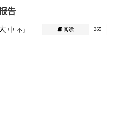
阅读
365
印本页
关闭窗口
政府
国家部委局