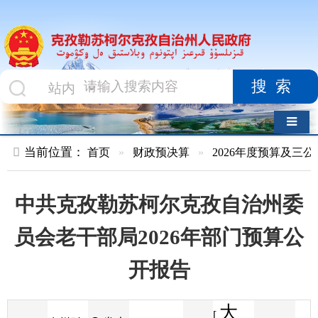
搜索
导航切换
当前位置：
首页
»
财政预决算
»
2026年度预算及三公经费
»
部
中共克孜勒苏柯尔克孜自治州委
员会老干部局2026年部门预算公
开报告
大
[
发布
克州财
2026-02-05
22
来源
字体
阅读
中
12:45
4
政局
时间
小
]