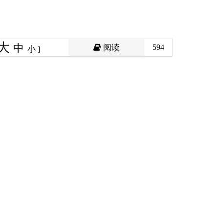
阅读
594
印本页
关闭窗口
政府
国家部委局