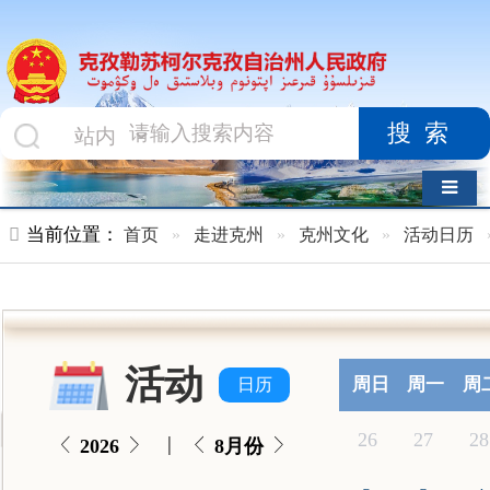
搜索
导航切换
当前位置：
首页
»
走进克州
»
克州文化
»
活动日历
»
博物馆
活动
周日
周一
周二
周三
日历
26
27
28
29
|
2026
8月份
2
3
4
5
9
10
11
12
2026.8.08
星期六