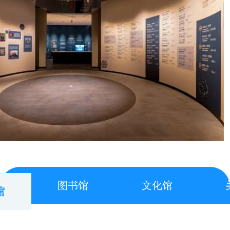
图书馆
文化馆
美术馆
馆
克孜勒苏柯尔克孜自治州博物馆简介
博物馆：联结世界的桥梁
已结束
时间 : 2026年5月18日0时至23时
活动部门：克州文化体育广播电视和旅游局