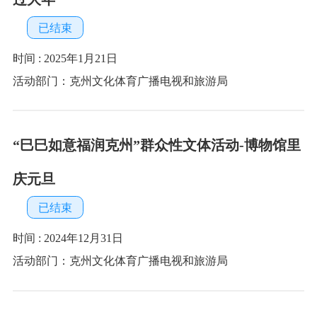
15 条
共 13 条
共 1 页
跳转至
页
GO
各县（市）网站
媒体
地州市政府
区政府部门
省区市政府
国家部委局
主办：克孜勒苏柯尔克孜自治州人民政府办公室
承办：克孜勒苏柯尔克孜自治州政务公开信息中心
新公网安备65300102000007号
新ICP备2022000247号
政府网站标识码：6530000002
法律声明
关于我们