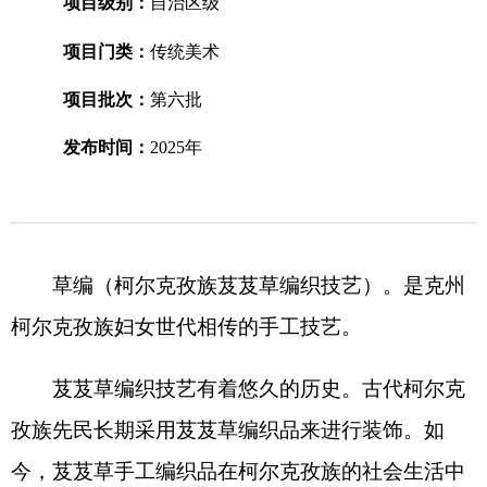
项目批次：
第六批
发布时间：
2025年
草编（柯尔克孜族芨芨草编织技艺）。是克州
柯尔克孜族妇女世代相传的手工技艺。
芨芨草编织技艺有着悠久的历史。古代柯尔克
孜族先民长期采用芨芨草编织品来进行装饰。如
今，芨芨草手工编织品在柯尔克孜族的社会生活中
得到广泛使用，是白毡房的重要组成部分。芨芨草
的主茎挺直、表面光滑，用其编成的与草席相似的
扉片，把编织好的部分顺着毡房的圆壁展开，既可
以为毡房挡风，也可以阻挡动物的侵入，同时加强
了毡房墙壁的韧性。除此之外芨芨草编织还可以用