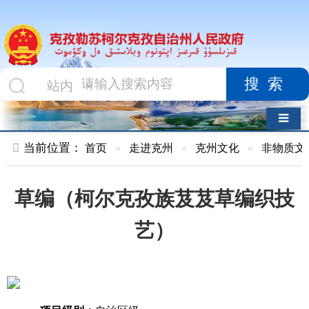
搜索
导航切换
当前位置：
首页
»
走进克州
»
克州文化
»
非物质文化遗产
»
草编（柯尔克孜族芨芨草编织技
艺）
项目级别：
自治区级
项目门类：
传统美术