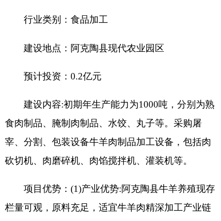
建设地点：
阿克陶县现代农业园区
预计投资
：
0.2
亿
元
建设内容
:
初期年生产能力为
1000
吨，分别为熟
食肉制品、腌制肉制品、水饺、丸子等。采购屠
宰、分割、包装设备牛羊肉制品加工设备，包括肉
砍切机、肉磨碎机、肉馅搅拌机、灌装机等。
项目优势：
(1)
产业优势
:
阿克陶县牛羊养殖现存
栏量可观，原料充足，适宜牛羊肉精深加工产业链
纵深发展。
(2)
区位优势
:
建设地点位于阿克陶县现代农业园
区，距离县城较近，交通运输条件便利，区位优势
十分明显。