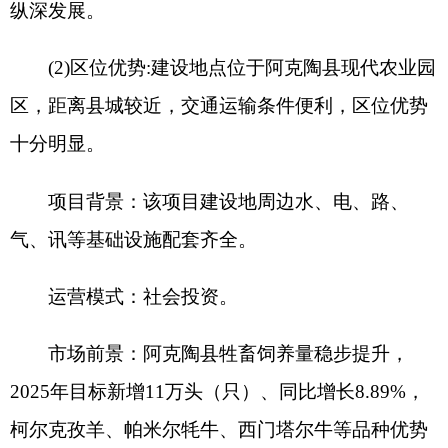
项目背景：
该项目建设地周边水、电、路、
气、讯等基础设施配套齐全。
运营模式：
社会投资。
市场前景：
阿克陶县牲畜饲养量稳步提升，
2025
年目标新增
11
万头（只）、同比增长
8.89
%
，
柯尔克孜羊、帕米尔牦牛、西门塔尔牛等品种优势
明显，为加工提供稳定活畜来源。新疆羊肉线上销
售规模年渗透率超
30%
，直播电商单场最高销售额
破
1500
万元；阿克陶本地已通过电商、订单农业打
开企业与文旅渠道，复制潜力大。
效益分析：
1.
增加销售额：通过深加工产品，开发出更多