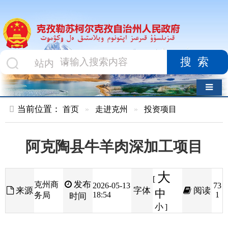
搜索
导航切换
当前位置：
首页
»
走进克州
»
投资项目
阿克陶县牛羊肉深加工项目
大
[
发布
克州商
2026-05-13
73
来源
字体
阅读
中
18:54
1
务局
时间
小
]
行业类别：
食品加工