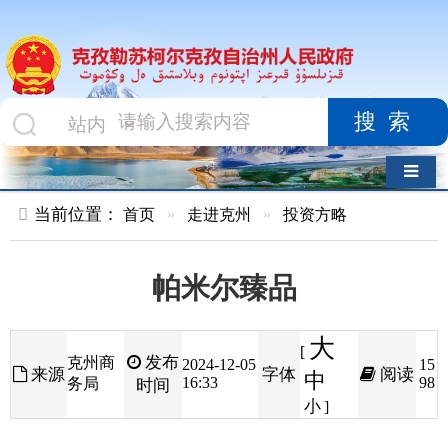
搜索
导航切换
当前位置：
首页
»
走进克州
»
投资方略
帕米尔臻品
大
[
发布
克州商
2024-12-05
15
来源
字体
阅读
中
16:33
98
务局
时间
小
]