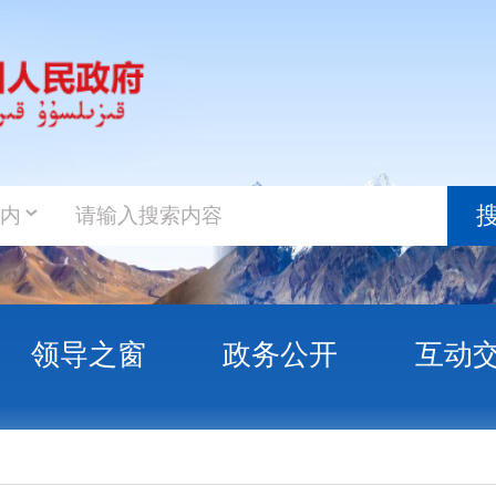
政务新
搜索
之窗
政务公开
互动交流
政务服
在克州》第六期-薄皮包子