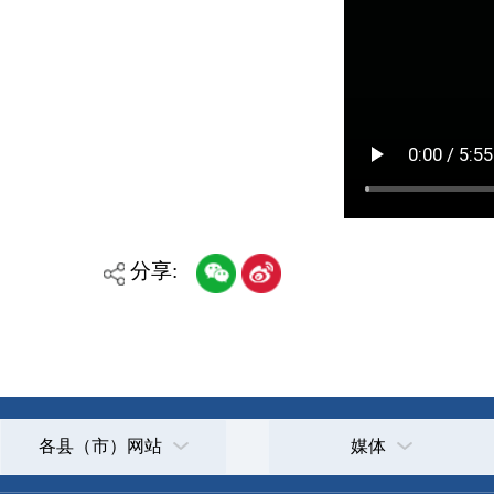
分享:
各县（市）网站
媒体
主办：克孜勒苏柯尔克孜自治州人民政府办公室
承办：克孜勒苏柯尔克孜自治州政务公开信息中心
新公网安备65300102000007号
新ICP备2022000247号
政府网站标识码：6530000002
法律声明
关于我们