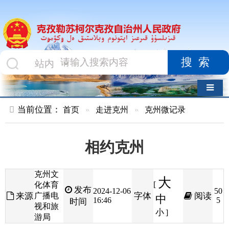
搜索
导航切换
当前位置：
首页
»
走进克州
»
克州微记录
相约克州
克州文
大
[
化体育
发布
2024-12-06
50
来源
广播电
字体
阅读
中
16:46
5
时间
视和旅
小
]
游局