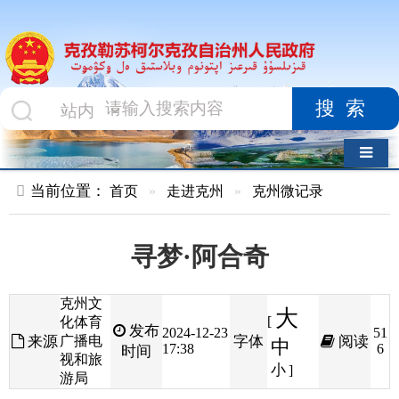
搜索
导航切换
当前位置：
首页
»
走进克州
»
克州微记录
寻梦·阿合奇
克州文
大
[
化体育
发布
2024-12-23
51
来源
广播电
字体
阅读
中
17:38
6
时间
视和旅
小
]
游局