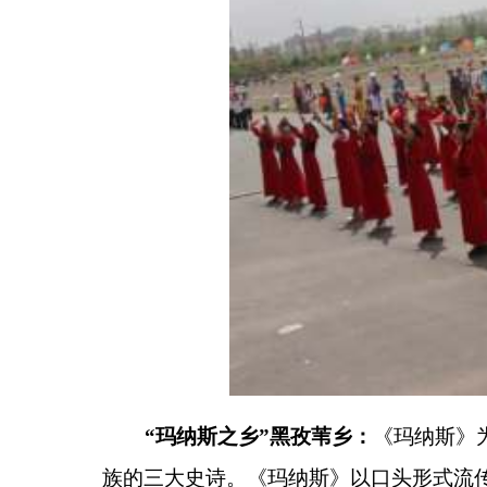
“玛纳斯之乡”黑孜
苇乡：
《玛纳斯》
为柯尔克孜
族的三大史
诗
。《玛纳斯》以口头形式流传，在语言
史诗描写了英雄玛纳斯及其七代子孙率领柯尔克孜人
性格和团结一致、奋发进取的民族精神。
分享: