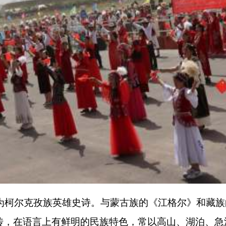
族英雄史诗。与蒙古族的《江格尔》和藏族的《格萨尔王》齐名
上有鲜明的民族特色，常以高山、湖泊、急流、狂风、雄鹰、猛
民与外来侵略者和各种邪恶势力进行斗争的事迹。体现了柯尔克
打