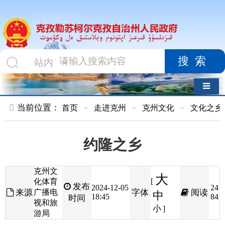
搜索
导航切换
当前位置：
首页
»
走进克州
»
克州文化
»
文化之乡
约隆之乡
克州文
大
[
化体育
发布
2024-12-05
24
来源
广播电
字体
阅读
中
18:45
84
时间
视和旅
小
]
游局