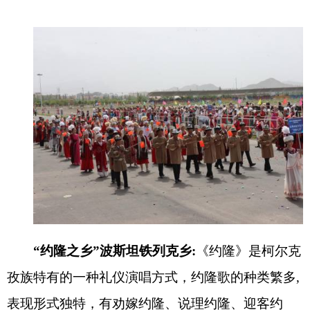
“约隆之乡”波斯坦铁列克乡
:
《约隆》是柯尔克
孜族特有的一种礼仪演唱方式，约隆歌的种类繁多
,
表现形式独特，有劝嫁约隆、说理约隆、迎客约
隆、谜语约隆、对唱约隆以及女性约隆、男性约隆
等。约隆歌可以清唱，也可用库姆孜伴奏演唱。乌
恰县波斯坦铁列克乡有着良好的《约隆》演唱基
础，《柯尔克孜族约隆》
2008
年列为第二批国家级