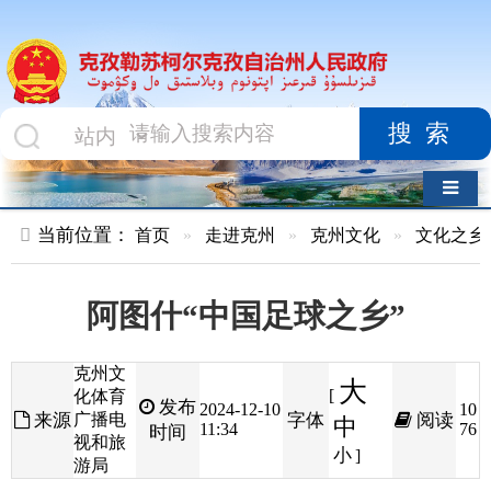
搜索
导航切换
当前位置：
首页
»
走进克州
»
克州文化
»
文化之乡
阿图什“中国足球之乡”
克州文
大
[
化体育
发布
2024-12-10
10
来源
广播电
字体
阅读
中
11:34
76
时间
视和旅
小
]
游局