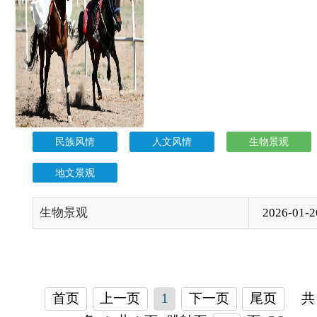
民族风情
人文风情
生物景观
地文景观
生物景观
2026-01-26
首页
上一页
1
下一页
尾页
共 1
条
/
共 1 页
跳转至
页
GO
各县（市）网站
媒体
地州市政府
区政府部门