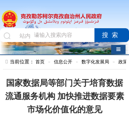
搜索
导航切换
当前位置：
首页
»
信息公开
»
数字化发展局
»
政策文件
»
正
国家数据局等部门关于培育数据
流通服务机构 加快推进数据要素
市场化价值化的意见
索 引 号
01047834X/2026-
主题分
00176
类