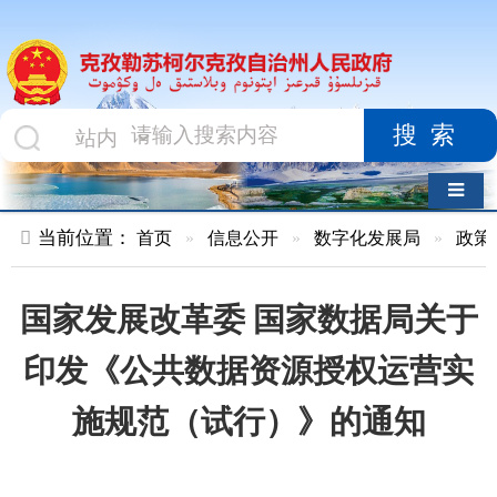
搜索
导航切换
当前位置：
首页
»
信息公开
»
数字化发展局
»
政策文件
»
正
国家发展改革委 国家数据局关于
印发《公共数据资源授权运营实
施规范（试行）》的通知
索 引 号
kzlskekzz/2025-
主题分
00267
类