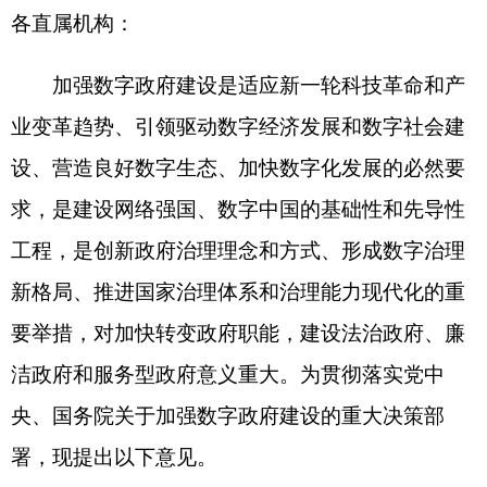
求，是建设网络强国、数字中国的基础性和先导性
工程，是创新政府治理理念和方式、形成数字治理
新格局、推进国家治理体系和治理能力现代化的重
要举措，对加快转变政府职能，建设法治政府、廉
洁政府和服务型政府意义重大。为贯彻落实党中
央、国务院关于加强数字政府建设的重大决策部
署，现提出以下意见。
一、发展现状和总体要求
（一）发展现状。
党的十八大以来，党中央、国务院从推进国家
治理体系和治理能力现代化全局出发，准确把握全
球数字化、网络化、智能化发展趋势和特点，围绕
实施网络强国战略、大数据战略等作出了一系列重