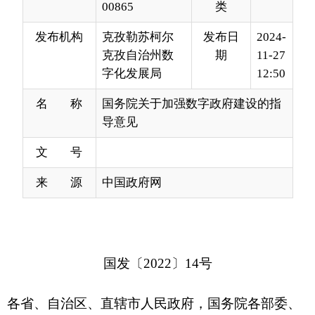
字化发展局
12:50
名 称
国务院关于加强数字政府建设的指
导意见
文 号
来 源
中国政府网
国发〔2022〕14号
各省、自治区、直辖市人民政府，国务院各部委、
各直属机构：
加强数字政府建设是适应新一轮科技革命和产
业
变革
趋势、引领驱动数字经济发展和数字社会建
设、营造良好数字生态、加快数字化发展的必然要