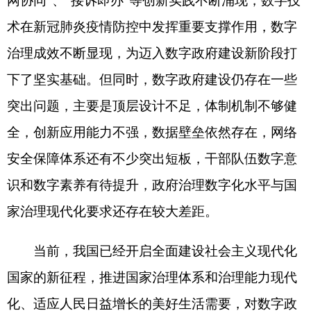
当前，我国已经开启全面建设社会主义现代化
国家的新征程，推进国家治理体系和治理能力现代
化、适应人民日益增长的美好生活需要，对数字政
府建设提出了新的更高要求。要主动顺应经济社会
数字化转型趋势，充分释放数字化发展红利，进一
步加大力度，改革突破，创新发展，全面开创数字
政府建设新局面。
（二）总体要求。
1.指导思想。
高举中国特色社会主义伟大旗帜，坚持以习近
平新时代中国特色社会主义思想为指导，全面贯彻
党的十九大和十九届历次全会精神，深入贯彻习近
平总书记关于网络强国的重要思想，认真落实党中