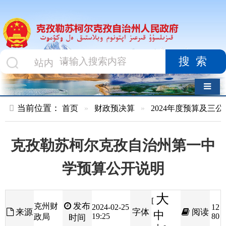
搜索
导航切换
当前位置：
首页
»
财政预决算
»
2024年度预算及三公经费
»
部
克孜勒苏柯尔克孜自治州第一中
学预算公开说明
大
[
发布
克州财
2024-02-25
12
来源
字体
阅读
中
19:25
80
政局
时间
小
]