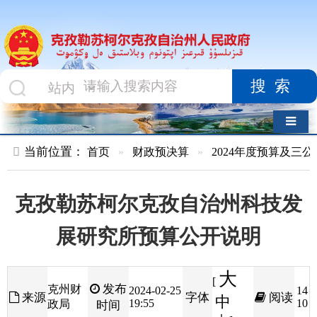
搜索
导航切换
当前位置：
首页
»
财政预决算
»
2024年度预算及三公经费
»
部
克孜勒苏柯尔克孜自治州科技发
展研究所预算公开说明
大
[
发布
克州财
2024-02-25
14
来源
字体
阅读
中
19:55
10
政局
时间
小
]