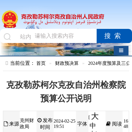
搜索
导航切换
当前位置：
首页
»
财政预决算
»
2024年度预算及三公经费
»
部
克孜勒苏柯尔克孜自治州检察院
预算公开说明
大
[
发布
克州财
2024-02-25
16
来源
字体
阅读
中
19:51
48
政局
时间
小
]