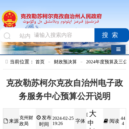
搜索
导航切换
当前位置：
首页
»
财政预决算
»
2024年度预算及三公经费
»
部
克孜勒苏柯尔克孜自治州电子政
务服务中心预算公开说明
大
[
发布
克州财
2024-02-25
44
来源
字体
阅读
中
19:26
4
政局
时间
小
]