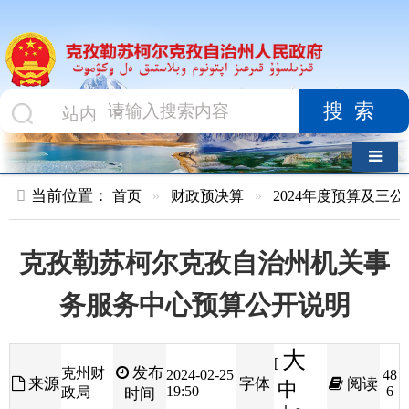
搜索
导航切换
当前位置：
首页
»
财政预决算
»
2024年度预算及三公经费
»
部
克孜勒苏柯尔克孜自治州机关事
务服务中心预算公开说明
大
[
发布
克州财
2024-02-25
48
来源
字体
阅读
中
19:50
6
政局
时间
小
]