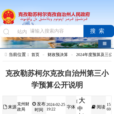
搜索
导航切换
当前位置：
首页
»
财政预决算
»
2024年度预算及三公经费
»
部
克孜勒苏柯尔克孜自治州第三小
学预算公开说明
大
[
发布
克州财
2024-02-25
15
来源
字体
阅读
中
19:22
69
政局
时间
小
]