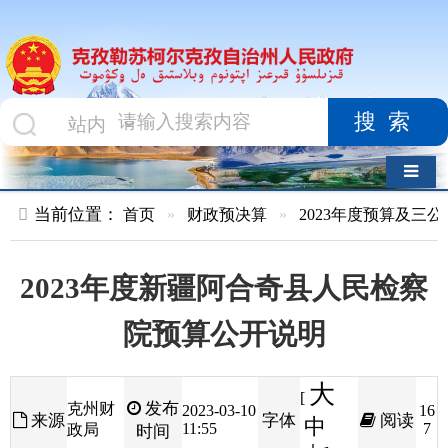
搜索
导航切换
当前位置：
首页
»
财政预决算
»
2023年度预算及三公经费
»
部
2023年度新疆阿合奇县人民检察
院预算公开说明
大
[
发布
克州财
2023-03-10
16
来源
字体
阅读
中
11:55
7
政局
时间
小
]