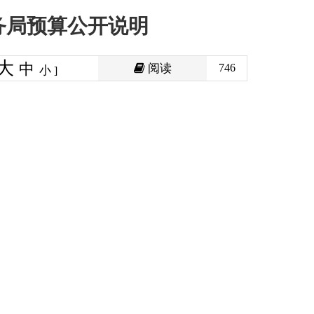
阅读
746
印本页
关闭窗口
政府
国家部委局