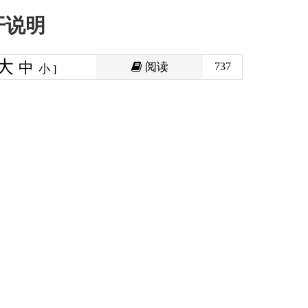
阅读
737
印本页
关闭窗口
政府
国家部委局