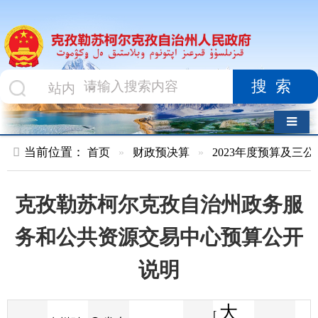
搜索
导航切换
当前位置：
首页
»
财政预决算
»
2023年度预算及三公经费
»
部
克孜勒苏柯尔克孜自治州政务服
务和公共资源交易中心预算公开
说明
大
[
发布
克州财
2023-03-10
82
来源
字体
阅读
中
13:11
7
政局
时间
小
]