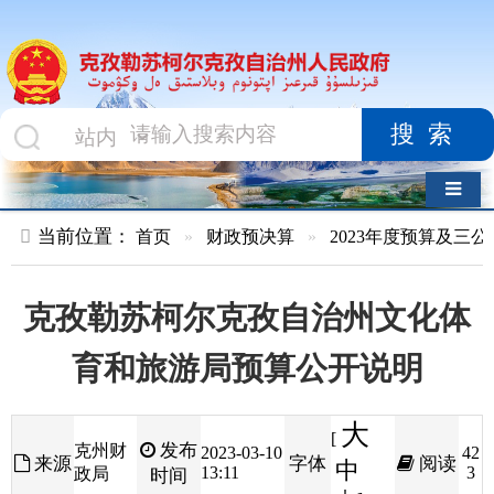
搜索
导航切换
当前位置：
首页
»
财政预决算
»
2023年度预算及三公经费
»
部
克孜勒苏柯尔克孜自治州文化体
育和旅游局预算公开说明
大
[
发布
克州财
2023-03-10
42
来源
字体
阅读
中
13:11
3
政局
时间
小
]