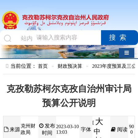
搜索
导航切换
当前位置：
首页
»
财政预决算
»
2023年度预算及三公经费
»
部
克孜勒苏柯尔克孜自治州审计局
预算公开说明
大
[
发布
克州财
2023-03-10
90
来源
字体
阅读
中
13:03
0
政局
时间
小
]