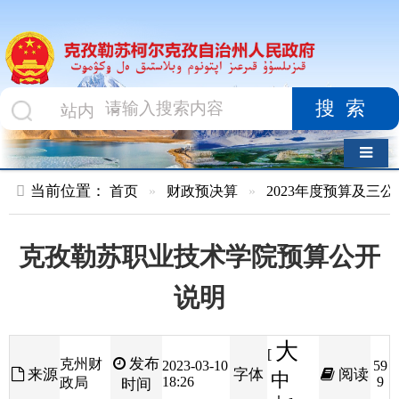
搜索
导航切换
当前位置：
首页
»
财政预决算
»
2023年度预算及三公经费
»
部
克孜勒苏职业技术学院预算公开
说明
大
[
发布
克州财
2023-03-10
59
来源
字体
阅读
中
18:26
9
政局
时间
小
]