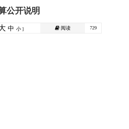
阅读
729
印本页
关闭窗口
政府
国家部委局