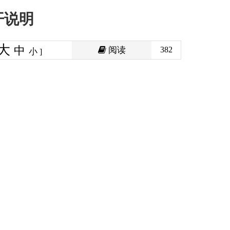
阅读
382
印本页
关闭窗口
政府
国家部委局