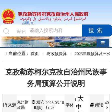
搜索
导航切换
当前位置：
首页
»
财政预决算
»
2023年度预算及三公经费
»
部
克孜勒苏柯尔克孜自治州民族事
务局预算公开说明
大
[
发布
克州财
2023-03-10
40
来源
字体
阅读
中
12:57
6
政局
时间
小
]